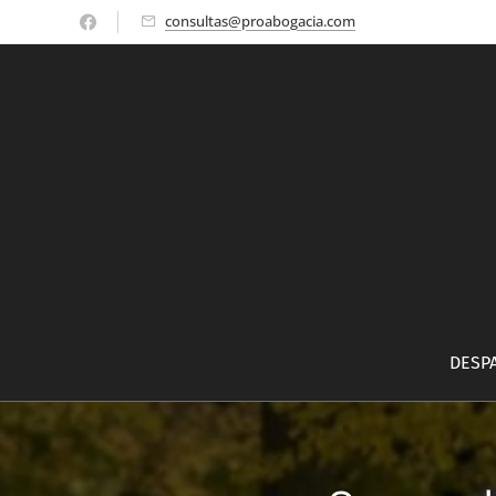
consultas@proabogacia.com
DESP