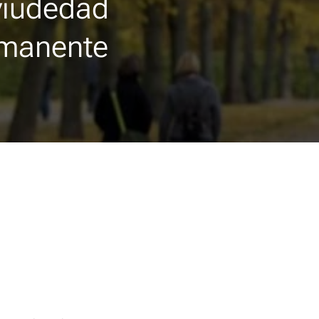
viudedad
rmanente