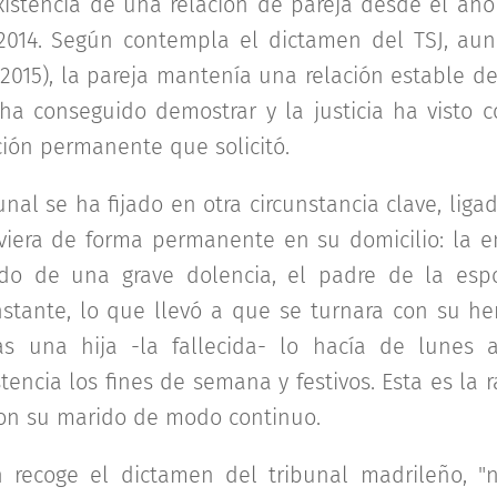
existencia de una relación de pareja desde el año 
 2014. Según contempla el dictamen del TSJ, au
2015), la pareja mantenía una relación estable d
a conseguido demostrar y la justicia ha visto 
ción permanente que solicitó.
unal se ha fijado en otra circunstancia clave, lig
viera de forma permanente en su domicilio: la 
ado de una grave dolencia, el padre de la esp
nstante, lo que llevó a que se turnara con su 
as una hija -la fallecida- lo hacía de lunes a
tencia los fines de semana y festivos. Esta es la 
con su marido de modo continuo.
 recoge el dictamen del tribunal madrileño, 