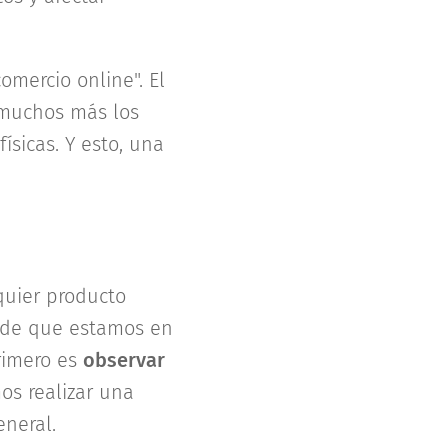
omercio online". El
muchos más los
ísicas. Y esto, una
quier producto
s de que estamos en
rimero es
observar
os realizar una
neral.