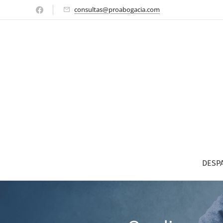
consultas@proabogacia.com
DESP