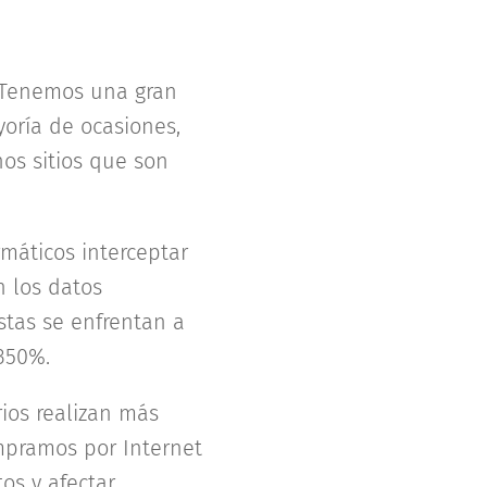
. Tenemos una gran
oría de ocasiones,
os sitios que son
rmáticos interceptar
n los datos
stas se enfrentan a
350%.
ios realizan más
mpramos por Internet
os y afectar