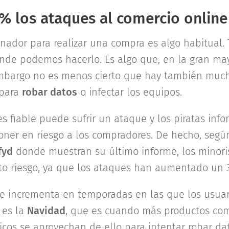
% los ataques al comercio online
enador para realizar una compra es algo habitual
onde podemos hacerlo. Es algo que, en la gran may
embargo no es menos cierto que hay también much
 para
robar datos
o infectar los equipos.
es fiable puede sufrir un ataque y los piratas info
poner en riesgo a los compradores. De hecho, segú
fyd
donde muestran su último informe, los minori
to riesgo, ya que los ataques han aumentado un 
e incrementa en temporadas en las que los usuar
 es la
Navidad
, que es cuando más productos co
ticos se aprovechan de ello para intentar robar dat