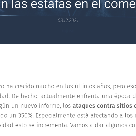
n las estafas en el come
08.12.2021
ico ha crecido mucho en los últimos años, pero es
ad. De hecho, actualmente enfrenta una época di
egún un nuevo informe, los
ataques contra sitios
do un 350%. Especialmente está afectando a los m
dad esto se incrementa. Vamos a dar algunos cons