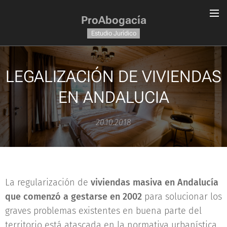
ProAbogacía
Estudio Jurídico
LEGALIZACIÓN DE VIVIENDAS
EN ANDALUCIA
20.10.2018
La regularización de
viviendas masiva en Andalucía
que comenzó a gestarse en 2002
para solucionar los
graves problemas existentes en buena parte del
territorio está atascada en la normativa urbanística.