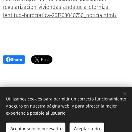
regularizacion-viviendas-andalucia-eterniza-
lentitud-burocratica-201703040750_noticia.html/
Share
Utilizamos cookies para permitir un correcto funcionamiento
PROTECCIÓN DE DATOS PERSONALES
y seguro en nuestra página web, y para ofrecer la mejor
AVISO LEGAL
Cookies
experiencia posible al usuario.
Idiomas
Español
English
Aceptar solo lo necesario
Aceptar todo