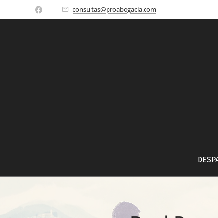
consultas@proabogacia.com
DESP