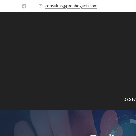
consultas@proabogacia.com
DESP