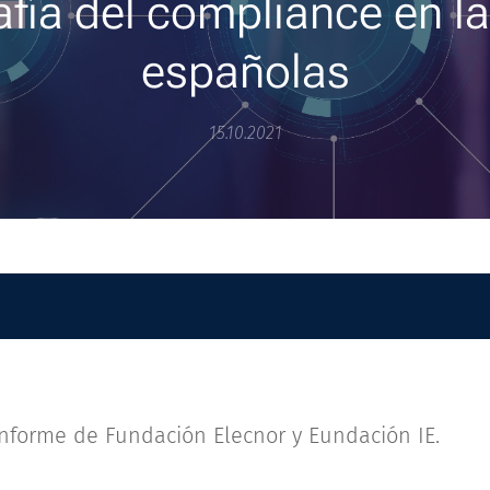
afía del compliance en l
españolas
15.10.2021
informe de Fundación Elecnor y Eundación IE.