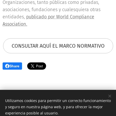
Organizaciones, tanto públicas como privadas,
asociaciones, fundaciones y cualesquiera otras
entidades,
publicado por World Compliance
Association.
CONSULTAR AQUÍ EL MARCO NORMATIVO
Share
Utilizamos cookies para permitir un correcto funcionamiento
PROTECCIÓN DE DATOS PERSONALES
y seguro en nuestra página web, y para ofrecer la mejor
AVISO LEGAL
Cookies
experiencia posible al usuario.