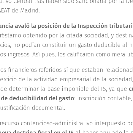
tivo Central tras haber sido sancionada por la 
AEAT de Madrid.
ancia avaló la posición de la Inspección tributar
réstamo obtenido por la citada sociedad, y destina
cios, no podían constituir un gasto deducible al n
os ingresos. Así pues, los calificaron como mera li
tos financieros referidos sí que estaban relaciona
ercicio de la actividad empresarial de la sociedad
 de determinar la base imponible del IS, ya que
c
 de deducibilidad del gasto
: inscripción contable
justificación documental.
recurso contencioso-administrativo interpuesto po
eva doctrina fiscal en el IS
al haber anulado la s