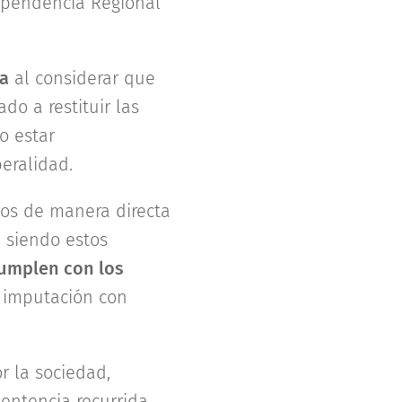
Dependencia Regional
ia
al considerar que
do a restituir las
o estar
beralidad.
dos de manera directa
, siendo estos
umplen con los
, imputación con
r la sociedad,
entencia recurrida