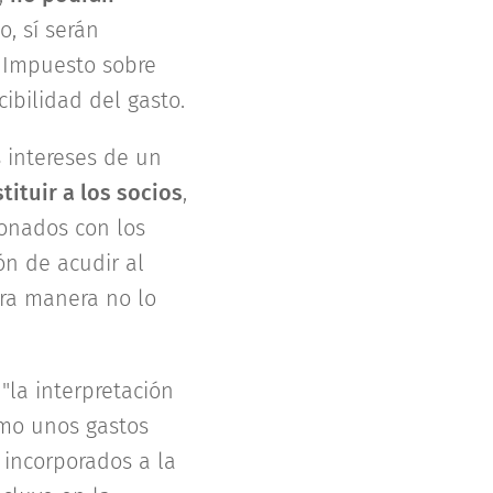
, sí serán
l Impuesto sobre
ibilidad del gasto.
 intereses de un
tituir a los socios
,
onados con los
ón de acudir al
tra manera no lo
"la interpretación
smo unos gastos
 incorporados a la