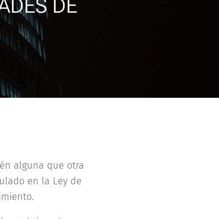
ADES DE
ién alguna que otra
ulado en la Ley de
imiento.