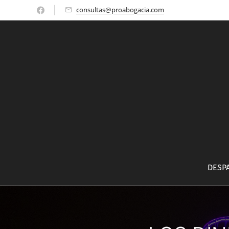
consultas@proabogacia.com
DESP