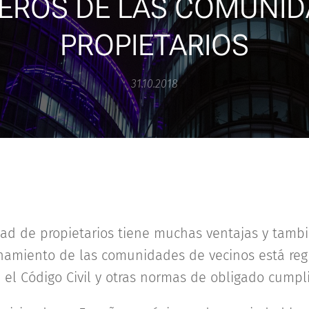
NEROS DE LAS COMUNID
PROPIETARIOS
31.10.2018
ad de propietarios tiene muchas ventajas y tamb
onamiento de las comunidades de vecinos está reg
 el Código Civil y otras normas de obligado cumpl