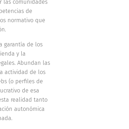
or las comunidades
petencias de
caos normativo que
ón.
 garantía de los
ienda y la
legales. Abundan las
a actividad de los
bs (o perfiles de
lucrativo de esa
sta realidad tanto
ración autonómica
nada.