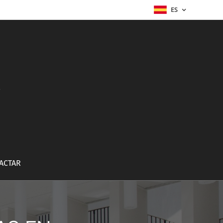
ES
a
ACTAR