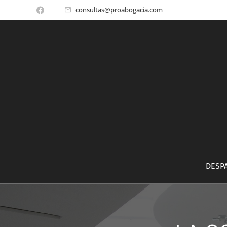
consultas@proabogacia.com
DESP