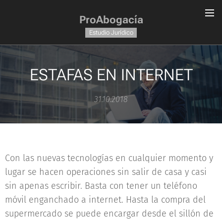
ProAbogacía
Estudio Jurídico
ESTAFAS EN INTERNET
31.10.2018
Con las nuevas tecnologías en cualquier momento y
lugar se hacen operaciones sin salir de casa y casi
sin apenas escribir. Basta con tener un teléfono
móvil enganchado a internet. Hasta la compra del
supermercado se puede encargar desde el sillón de