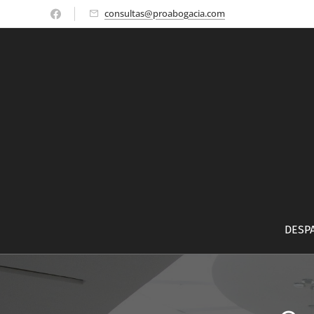
consultas@proabogacia.com
DESP