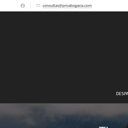
consultas@proabogacia.com
DESP