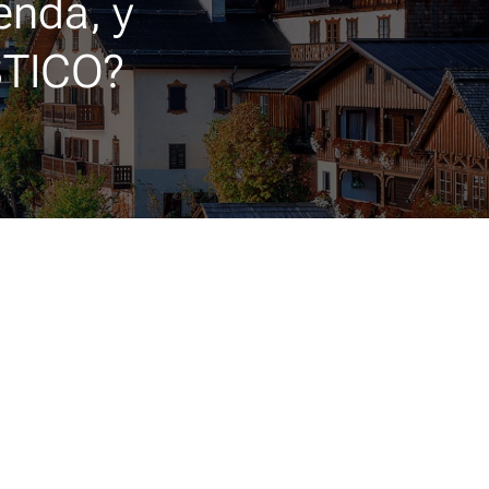
enda, y
STICO?