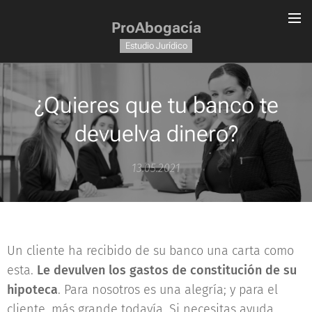
ProAbogacía
Estudio Jurídico
¿Quieres que tu banco te
devuelva dinero?
13.05.2021
Un cliente ha recibido de su banco una carta como
esta.
Le devulven los gastos de constitución de su
hipoteca
. Para nosotros es una alegría; y para el
cliente, más grande todavía. Si necesitas ayuda,