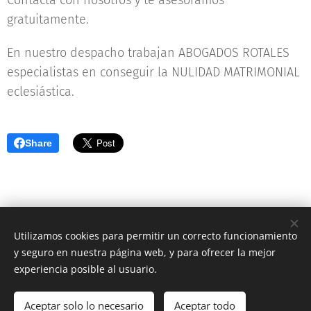
Contacta con nosotros y te asesoramos
gratuitamente.
En nuestro despacho trabajan ABOGADOS ROTALES
especialistas en conseguir la NULIDAD MATRIMONIAL
eclesiástica.
Share
Utilizamos cookies para permitir un correcto funcionamiento
PROTECCIÓN DE DATOS PERSONALES
y seguro en nuestra página web, y para ofrecer la mejor
AVISO LEGAL
Cookies
experiencia posible al usuario.
Idiomas
Español
English
Aceptar solo lo necesario
Aceptar todo