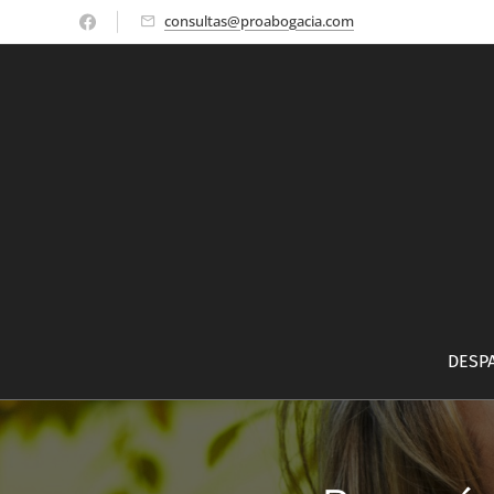
consultas@proabogacia.com
DESP