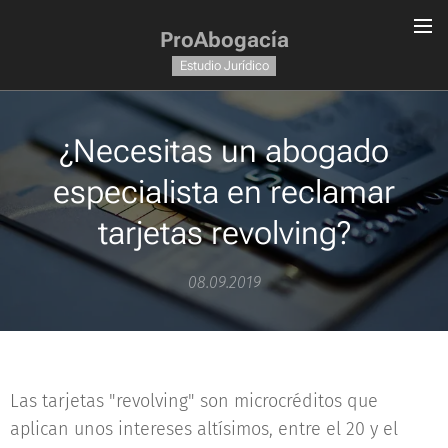
ProAbogacía
Estudio Jurídico
¿Necesitas un abogado
especialista en reclamar
tarjetas revolving?
08.09.2019
Las tarjetas "revolving" son microcréditos que
aplican unos intereses altísimos, entre el 20 y el