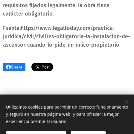
requisitos fijados legalmente, la obra tiene
carácter obligatorio.
Fuente:https://www.legaltoday.com/practica-
juridica/civil/civil/es-obligatoria-la-instalacion-de-
ascensor-cuando-lo-pide-un-unico-propietario
Share
Utilizamos cookies para permitir un correcto funcionamiento
PROTECCIÓN DE DATOS PERSONALES
y seguro en nuestra página web, y para ofrecer la mejor
AVISO LEGAL
Cookies
experiencia posible al usuario.
Idiomas