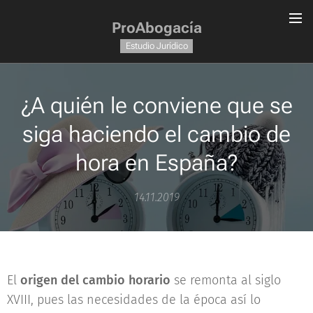
ProAbogacía
Estudio Jurídico
¿A quién le conviene que se
siga haciendo el cambio de
hora en España?
14.11.2019
El
origen del cambio horario
se remonta al siglo
XVIII, pues las necesidades de la época así lo